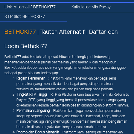
Link Alternatif BETHOKI77
Kalkulator Mix Parlay
RTP Slot BETHOKI77
BETHOKI77
| Tautan Alternatif | Daftar dan
Login Bethoki77
Bethoki77 adalah salah satu pusat hiburan terlengkap di Indonesia,
menawarkan berbagai pilihan permainan yang menarik dan menghibur.
Berikut adalah beberapa poin yang mungkin menjelaskan mengapa dianggap
sebagai pusat hiburan terlengkap:
Ragam Permainan
: Platform kami menawarkan berbagai jenis
permainan yang menarik dari berbagai penyedia permainan
terkemuka, memberikan variasi dan pilihan bagi para pemain.
Tingkat RTP Tinggi
: RTP di Platform kami biasanya memiliki Return to
Player (RTP) yang tinggi, yang berarti persentase kemenangan yang
dikembalikan kepada pemain lebih besar dibandingkan platform lainnya.
Permainan Langsung
: Platform kami juga menyediakan permainan
langsung seperti poker, blackjack, roulette, baccarat, togel, bola dan
masih banyak lagi yang memungkinkan pemain merasakan pengalaman
bermain di kasino nyata dari kenyamanan rumah mereka.
Promo dan Bonus Menarik
: Platform kami sering kali menawarkan