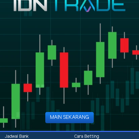
MAIN SEKARANG
Jadwal Bank
Cara Betting