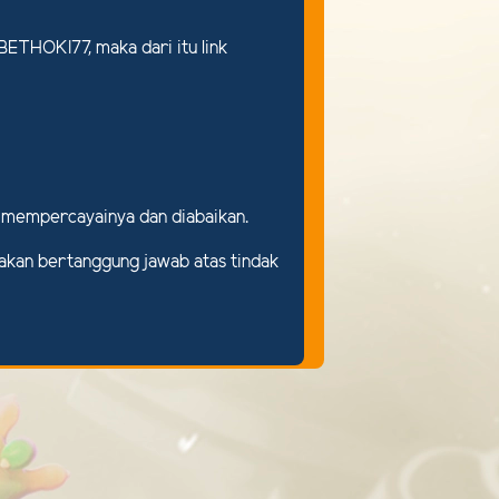
 BETHOKI77, maka dari itu link
dak mempercayainya dan diabaikan.
akan bertanggung jawab atas tindak